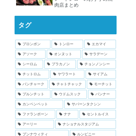
肉店まとめ
タグ
プロンポン
トンロー
エカマイ
アソーク
オンヌット
サラデーン
シーロム
プラカノン
チョンノンシー
チットロム
ヤワラート
サイアム
バンチャーク
チャトチャック
モーチット
プルンチット
ウドムスック
バンナー
カンペンペット
サパーンタクシン
ファランポーン
ナナ
セントルイス
アーリー
ナショナルスタジアム
プンナウィティ
ルンピニー