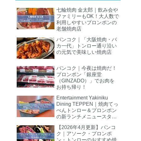
七輪焼肉 金太郎｜飲み会や
ファミリーもOK！大人数で
利用しやすいプロンポンの
老舗焼肉店
バンコク｜「大阪焼肉・バ
カ一代」トンロー通り沿い
の元気で美味しい焼肉店
バンコク｜今夜は焼肉だ！
プロンポン「銀座堂
（GINZADO）」でお肉を
お持ち帰り！
Entertainment Yakiniku
Dining TEPPEN｜焼肉てっ
ぺんトンロー＆プロンポン
の新ランチメニュースター
ト！
【2026年4月更新】バンコ
ク｜アソーク・プロンポ
ン・トンローのおすすめ焼