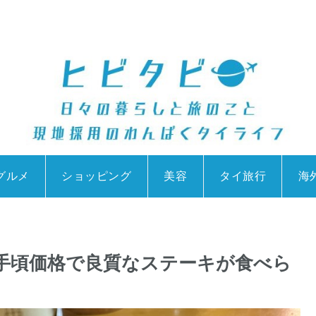
グルメ
ショッピング
美容
タイ旅行
海
お手頃価格で良質なステーキが食べら