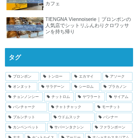
カフェ
TIENGNA Viennoiserie｜プロンポンの
人気店でシットリふんわりクロワッサ
ンを持ち帰り
タグ
プロンポン
トンロー
エカマイ
アソーク
オンヌット
サラデーン
シーロム
プラカノン
チョンノンシー
チットロム
ヤワラート
サイアム
バンチャーク
チャトチャック
モーチット
プルンチット
ウドムスック
バンナー
カンペンペット
サパーンタクシン
ファランポーン
ナナ
セントルイス
アーリー
ナショナルスタジアム