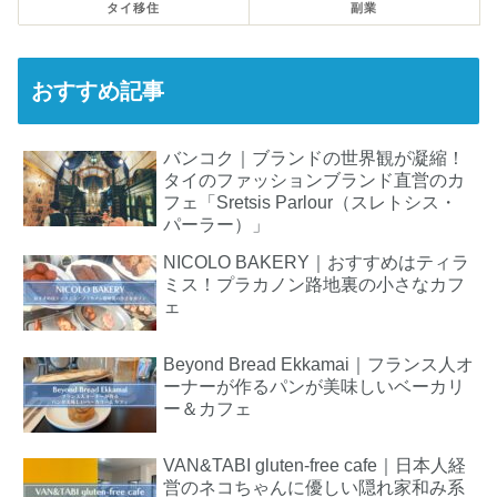
タイ移住
副業
おすすめ記事
バンコク｜ブランドの世界観が凝縮！
タイのファッションブランド直営のカ
フェ「Sretsis Parlour（スレトシス・
パーラー）」
NICOLO BAKERY｜おすすめはティラ
ミス！プラカノン路地裏の小さなカフ
ェ
Beyond Bread Ekkamai｜フランス人オ
ーナーが作るパンが美味しいベーカリ
ー＆カフェ
VAN&TABI gluten-free cafe｜日本人経
営のネコちゃんに優しい隠れ家和み系