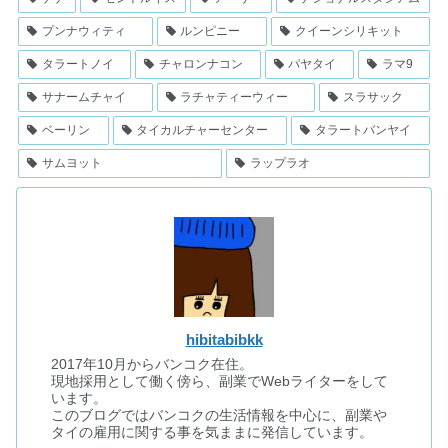
プンナウィティ
ルンピニー
クイーンシリキット
タラートノイ
チャロンナコン
パヤタイ
ラマ9
サナームチャイ
ラチャティーウィー
スラサック
ベーリン
タイカルチャーセンター
タラートバンヤイ
サムヨット
ラップラオ
hibitabibkk
2017年10月からバンコク在住。
現地採用として働く傍ら、副業でWebライターをして
います。
このブログではバンコクの生活情報を中心に、副業や
タイの雇用に関する事を気ままに発信しています。