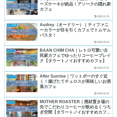
ーズケーキが絶品！アソークの隠れ家
カフェ
2026.01.15
Audrey（オードリー）｜ティファニ
タイ料理
ーカラーが目を引くカフェでトムヤム
パスタ！
2026.05.16
BAAN CHIM CHA｜レトロ可愛い古
カフェ
民家カフェでゆったりコーヒーブレイ
ク【タラートノイおすすめカフェ】
2026.07.07
After Sunrise｜ワットポーのすぐ近
バンコク
く！揚げたてチュロスが美味しいお洒
落カフェ
2026.05.02
MOTHER ROASTER｜廃材置き場の
カフェ
先でこだわりコーヒーが飲めるくつろ
ぎ空間【タラートノイおすすめカフ