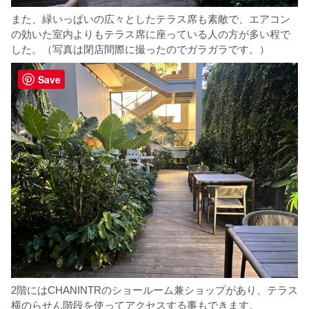
また、緑いっぱいの広々としたテラス席も素敵で、エアコン
の効いた室内よりもテラス席に座っている人の方が多い程で
した。（写真は閉店間際に撮ったのでガラガラです。）
Save
2階にはCHANINTRのショールーム兼ショップがあり、テラス
横のらせん階段を使ってアクセスする事もできます。