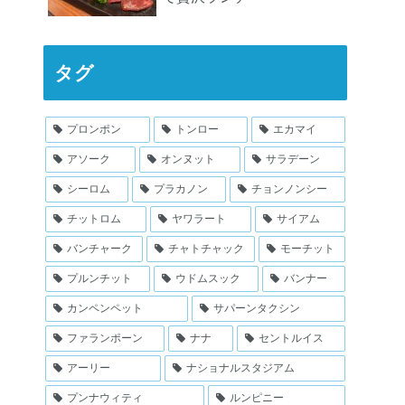
タグ
プロンポン
トンロー
エカマイ
アソーク
オンヌット
サラデーン
シーロム
プラカノン
チョンノンシー
チットロム
ヤワラート
サイアム
バンチャーク
チャトチャック
モーチット
プルンチット
ウドムスック
バンナー
カンペンペット
サパーンタクシン
ファランポーン
ナナ
セントルイス
アーリー
ナショナルスタジアム
プンナウィティ
ルンピニー