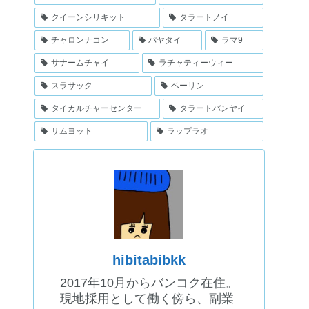
クイーンシリキット
タラートノイ
チャロンナコン
パヤタイ
ラマ9
サナームチャイ
ラチャティーウィー
スラサック
ベーリン
タイカルチャーセンター
タラートバンヤイ
サムヨット
ラップラオ
hibitabibkk
2017年10月からバンコク在住。
現地採用として働く傍ら、副業