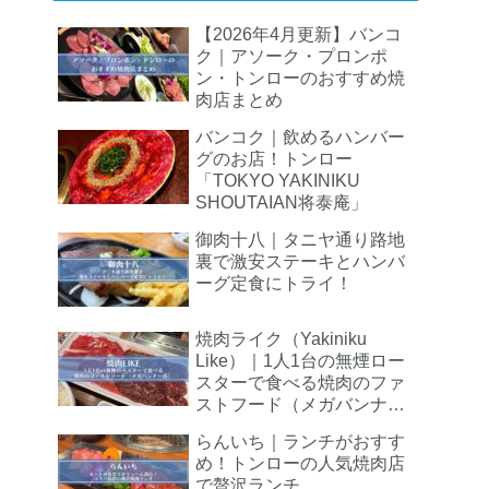
【2026年4月更新】バンコ
ク｜アソーク・プロンポ
ン・トンローのおすすめ焼
肉店まとめ
バンコク｜飲めるハンバー
グのお店！トンロー
「TOKYO YAKINIKU
SHOUTAIAN将泰庵」
御肉十八｜タニヤ通り路地
裏で激安ステーキとハンバ
ーグ定食にトライ！
焼肉ライク（Yakiniku
Like）｜1人1台の無煙ロー
スターで食べる焼肉のファ
ストフード（メガバンナー
店）
らんいち｜ランチがおすす
め！トンローの人気焼肉店
で贅沢ランチ