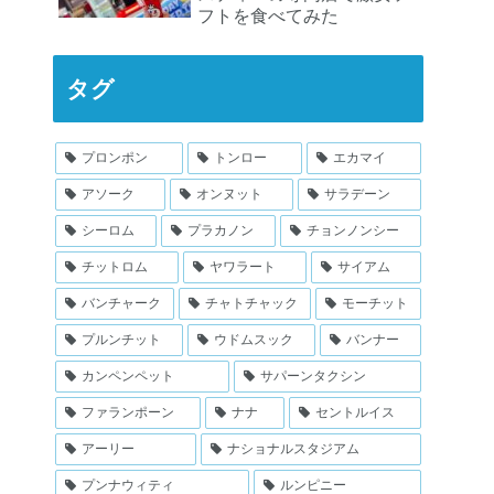
フトを食べてみた
タグ
プロンポン
トンロー
エカマイ
アソーク
オンヌット
サラデーン
シーロム
プラカノン
チョンノンシー
チットロム
ヤワラート
サイアム
バンチャーク
チャトチャック
モーチット
プルンチット
ウドムスック
バンナー
カンペンペット
サパーンタクシン
ファランポーン
ナナ
セントルイス
アーリー
ナショナルスタジアム
プンナウィティ
ルンピニー