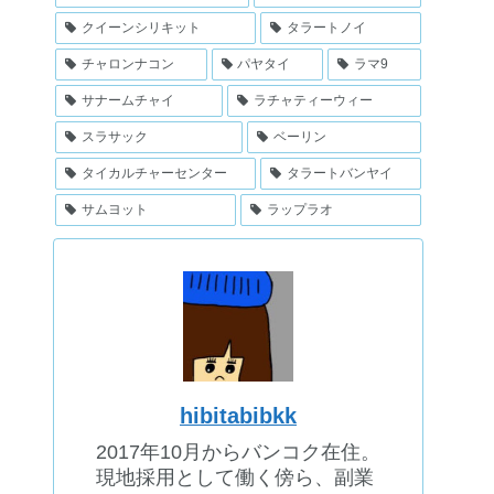
クイーンシリキット
タラートノイ
チャロンナコン
パヤタイ
ラマ9
サナームチャイ
ラチャティーウィー
スラサック
ベーリン
タイカルチャーセンター
タラートバンヤイ
サムヨット
ラップラオ
hibitabibkk
2017年10月からバンコク在住。
現地採用として働く傍ら、副業