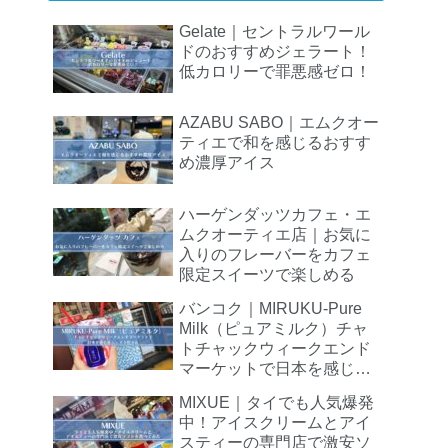
Gelate｜セントラルワール
ドのおすすめジェラート！
低カロリーで罪悪感ゼロ！
AZABU SABO｜エムクオー
ティエで和を感じるおすす
め濃厚アイス
ハーゲンダッツカフェ・エ
ムクオーティエ店｜お気に
入りのフレーバーをカフェ
限定スイーツで楽しめる
バンコク｜MIRUKU-Pure
Milk（ピュアミルク）チャ
トチャックウィークエンド
マーケットで日本を感じる
シェイク屋さん
MIXUE｜タイでも人気爆発
中！アイスクリームとアイ
スティーの専門店で激安ソ