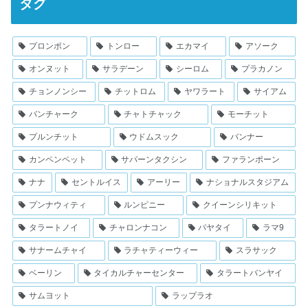
タグ
プロンポン
トンロー
エカマイ
アソーク
オンヌット
サラデーン
シーロム
プラカノン
チョンノンシー
チットロム
ヤワラート
サイアム
バンチャーク
チャトチャック
モーチット
プルンチット
ウドムスック
バンナー
カンペンペット
サパーンタクシン
ファランポーン
ナナ
セントルイス
アーリー
ナショナルスタジアム
プンナウィティ
ルンピニー
クイーンシリキット
タラートノイ
チャロンナコン
パヤタイ
ラマ9
サナームチャイ
ラチャティーウィー
スラサック
ベーリン
タイカルチャーセンター
タラートバンヤイ
サムヨット
ラップラオ