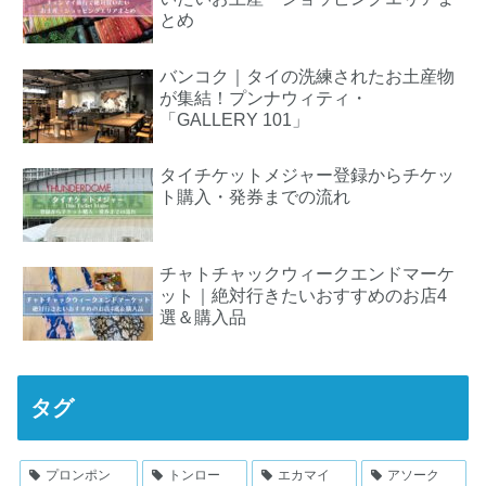
とめ
バンコク｜タイの洗練されたお土産物
が集結！プンナウィティ・
「GALLERY 101」
タイチケットメジャー登録からチケッ
ト購入・発券までの流れ
チャトチャックウィークエンドマーケ
ット｜絶対行きたいおすすめのお店4
選＆購入品
タグ
プロンポン
トンロー
エカマイ
アソーク