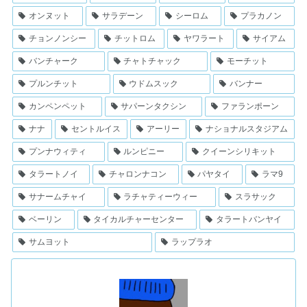
オンヌット
サラデーン
シーロム
プラカノン
チョンノンシー
チットロム
ヤワラート
サイアム
バンチャーク
チャトチャック
モーチット
プルンチット
ウドムスック
バンナー
カンペンペット
サパーンタクシン
ファランポーン
ナナ
セントルイス
アーリー
ナショナルスタジアム
プンナウィティ
ルンピニー
クイーンシリキット
タラートノイ
チャロンナコン
パヤタイ
ラマ9
サナームチャイ
ラチャティーウィー
スラサック
ベーリン
タイカルチャーセンター
タラートバンヤイ
サムヨット
ラップラオ