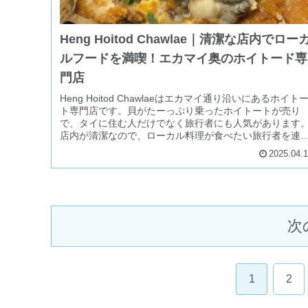
Heng Hoitod Chawlae｜清潔な店内でロー
ルフードを満喫！エカマイ奥のホイトード専
門店
Heng Hoitod Chawlaeはエカマイ通り沿いにあるホイト
ト専門店です。貝がたーっぷり乗ったホイトートが売り
で、タイに住む人だけでなく旅行者にも人気があります
店内が清潔なので、ローカル料理が食べたい旅行者を連
て行くのもおすすめ！
2025.04.
次
1
2