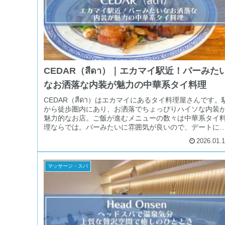
CEDAR（สีดา）｜エカマイ駅近！バーみた
なお洒落な内装が魅力の中華系タイ料理
CEDAR（สีดา）はエカマイにあるタイ料理屋さんです。
から徒歩圏内にあり、お洒落でちょっぴりハイソな内装
魅力的なお店。ご飯が進むメニューの数々は中華系タイ
理ならでは。バーみたいに雰囲気が良いので、デートに
利用できそうな一軒です。
2026.01.
マッサージ・スパ