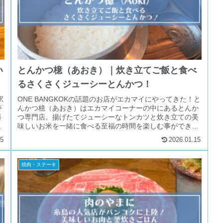
い
とんかつ檍（あおき）｜炊き立てご飯と食べ
るさくさくジューシーとんかつ！
駅
ONE BANGKOKの話題のお店がエカマイにやってきた！と
が
んかつ檍（あおき）はエカマイコーナーの中にあるとんか
料
つ専門店。揚げたてジューシーなトンカツと炊き立ての美
も
味しいお米を一緒に食べる至福の時間を楽しむ事ができま
す。駅直結なので雨の日もOK！
15
2026.01.15
焼肉・ステーキ