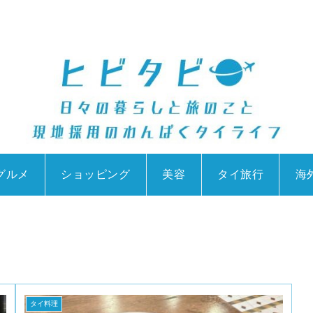
グルメ
ショッピング
美容
タイ旅行
海
タイ料理