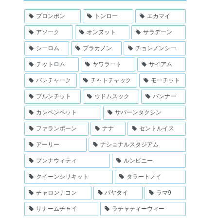
プロンポン
トンロー
エカマイ
アソーク
オンヌット
サラデーン
シーロム
プラカノン
チョンノンシー
チットロム
ヤワラート
サイアム
バンチャーク
チャトチャック
モーチット
プルンチット
ウドムスック
バンナー
カンペンペット
サパーンタクシン
ファランポーン
ナナ
セントルイス
アーリー
ナショナルスタジアム
プンナウィティ
ルンピニー
クイーンシリキット
タラートノイ
チャロンナコン
パヤタイ
ラマ9
サナームチャイ
ラチャティーウィー