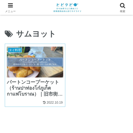
メニュー
検索
サムヨット
タイ料理
パートンコープーケット
（ร้านปาท่องโก๋ภูเก็ต
กาแฟโบราณ）｜旧市街の
人気パートンコー屋でロ
2022.10.19
ーカル朝ごはん