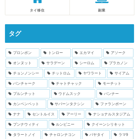
タイ移住
副業
タグ
プロンポン
トンロー
エカマイ
アソーク
オンヌット
サラデーン
シーロム
プラカノン
チョンノンシー
チットロム
ヤワラート
サイアム
バンチャーク
チャトチャック
モーチット
プルンチット
ウドムスック
バンナー
カンペンペット
サパーンタクシン
ファランポーン
ナナ
セントルイス
アーリー
ナショナルスタジアム
プンナウィティ
ルンピニー
クイーンシリキット
タラートノイ
チャロンナコン
パヤタイ
ラマ9