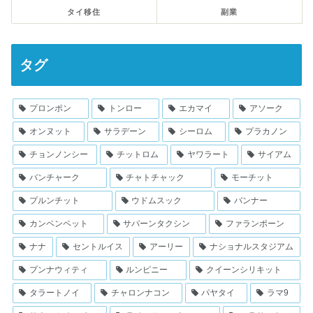
タイ移住
副業
タグ
プロンポン
トンロー
エカマイ
アソーク
オンヌット
サラデーン
シーロム
プラカノン
チョンノンシー
チットロム
ヤワラート
サイアム
バンチャーク
チャトチャック
モーチット
プルンチット
ウドムスック
バンナー
カンペンペット
サパーンタクシン
ファランポーン
ナナ
セントルイス
アーリー
ナショナルスタジアム
プンナウィティ
ルンピニー
クイーンシリキット
タラートノイ
チャロンナコン
パヤタイ
ラマ9