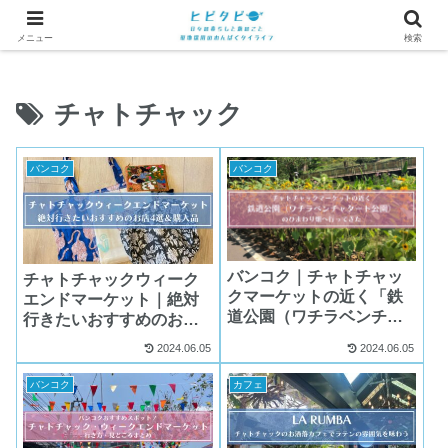
メニュー
検索
チャトチャック
バンコク
バンコク
バンコク｜チャトチャッ
チャトチャックウィーク
クマーケットの近く「鉄
エンドマーケット｜絶対
道公園（ワチラベンチャ
行きたいおすすめのお店4
タート公園）」のひまわ
選＆購入品
2024.06.05
2024.06.05
り畑へ行ってきた
バンコク
カフェ