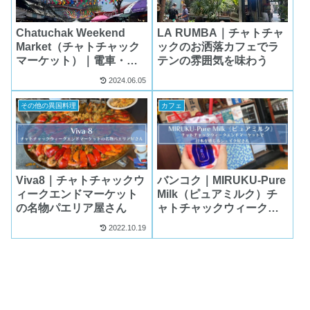
Chatuchak Weekend
LA RUMBA｜チャトチャ
Market（チャトチャック
ックのお洒落カフェでラ
マーケット）｜電車・タ
テンの雰囲気を味わう
クシーでの行き方・見ど
2024.06.05
ころまとめ
その他の異国料理
カフェ
Viva8｜チャトチャックウ
バンコク｜MIRUKU-Pure
ィークエンドマーケット
Milk（ピュアミルク）チ
の名物パエリア屋さん
ャトチャックウィークエ
ンドマーケットで日本を
2022.10.19
感じるシェイク屋さん