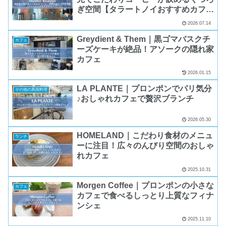
ぎ空間【タラートノイおすすめカフ
ェ】
2026.07.14
Greydient & Them｜黒ゴマバスクチ
カフェ
ーズケーキが絶品！アソークの隠れ家
カフェ
2026.01.15
LA PLANTE｜プロンポンでパリ気分
その他の異国料理
♪おしゃれカフェで贅沢ブランチ
2026.05.30
HOMELAND｜こだわり食材のメニュ
ランチ
ーに注目！広々のんびり空間のおしゃ
れカフェ
2025.10.31
Morgen Coffee｜プロンポンの小さな
カフェ
カフェで食べるしっとり上質なフィナ
ンシェ
2025.11.10