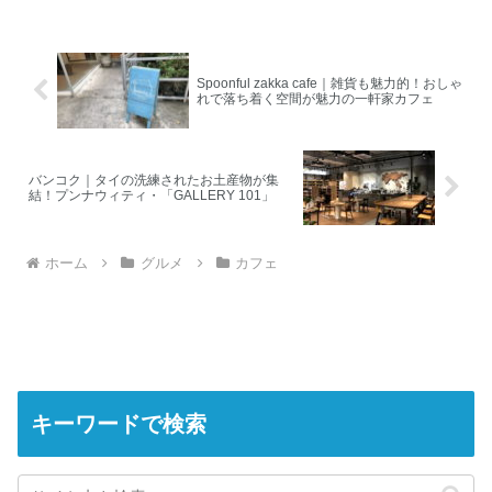
Spoonful zakka cafe｜雑貨も魅力的！おしゃ
れで落ち着く空間が魅力の一軒家カフェ
バンコク｜タイの洗練されたお土産物が集
結！プンナウィティ・「GALLERY 101」
ホーム
グルメ
カフェ
キーワードで検索