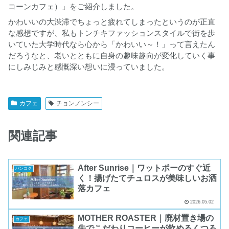
コーンカフェ）」をご紹介しました。
かわいいの大渋滞でちょっと疲れてしまったというのが正直
な感想ですが、私もトンチキファッションスタイルで街を歩
いていた大学時代なら心から「かわいい～！」って言えたん
だろうなと、老いとともに自身の趣味趣向が変化していく事
にしみじみと感慨深い想いに浸っていました。
カフェ
チョンノンシー
関連記事
After Sunrise｜ワットポーのすぐ近
バンコク
く！揚げたてチュロスが美味しいお洒
落カフェ
2026.05.02
MOTHER ROASTER｜廃材置き場の
カフェ
先でこだわりコーヒーが飲めるくつろ