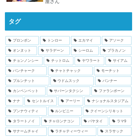
屋さん
タグ
プロンポン
トンロー
エカマイ
アソーク
オンヌット
サラデーン
シーロム
プラカノン
チョンノンシー
チットロム
ヤワラート
サイアム
バンチャーク
チャトチャック
モーチット
プルンチット
ウドムスック
バンナー
カンペンペット
サパーンタクシン
ファランポーン
ナナ
セントルイス
アーリー
ナショナルスタジアム
プンナウィティ
ルンピニー
クイーンシリキット
タラートノイ
チャロンナコン
パヤタイ
ラマ9
サナームチャイ
ラチャティーウィー
スラサック