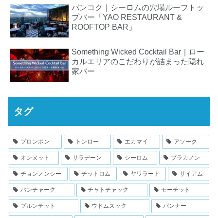
バンコク｜シーロムの穴場ルーフトッ
プバー「YAO RESTAURANT &
ROOFTOP BAR」
Something Wicked Cocktail Bar｜ロー
カルエリアのこだわりが詰まった隠れ
家バー
タグ
プロンポン
トンロー
エカマイ
アソーク
オンヌット
サラデーン
シーロム
プラカノン
チョンノンシー
チットロム
ヤワラート
サイアム
バンチャーク
チャトチャック
モーチット
プルンチット
ウドムスック
バンナー