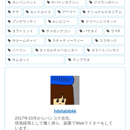
カンペンペット
サパーンタクシン
ファランポーン
ナナ
セントルイス
アーリー
ナショナルスタジアム
プンナウィティ
ルンピニー
クイーンシリキット
タラートノイ
チャロンナコン
パヤタイ
ラマ9
サナームチャイ
ラチャティーウィー
スラサック
ベーリン
タイカルチャーセンター
タラートバンヤイ
サムヨット
ラップラオ
hibitabibkk
2017年10月からバンコク在住。
現地採用として働く傍ら、副業でWebライターをして
います。