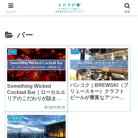
メニュー
検索
バー
バー
バー
バンコク｜BREWSKI（ブ
Something Wicked
リュースキー）クラフト
Cocktail Bar｜ローカルエ
ビールが豊富なアソーク
リアのこだわりが詰まっ
のルーフトップバー
た隠れ家バー
2024.08.25
中華料理