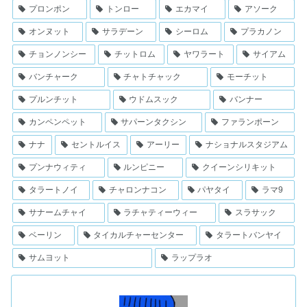
プロンポン
トンロー
エカマイ
アソーク
オンヌット
サラデーン
シーロム
プラカノン
チョンノンシー
チットロム
ヤワラート
サイアム
バンチャーク
チャトチャック
モーチット
プルンチット
ウドムスック
バンナー
カンペンペット
サパーンタクシン
ファランポーン
ナナ
セントルイス
アーリー
ナショナルスタジアム
プンナウィティ
ルンピニー
クイーンシリキット
タラートノイ
チャロンナコン
パヤタイ
ラマ9
サナームチャイ
ラチャティーウィー
スラサック
ベーリン
タイカルチャーセンター
タラートバンヤイ
サムヨット
ラップラオ