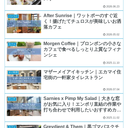
2026.06.23
After Sunrise｜ワットポーのすぐ近
バンコク
く！揚げたてチュロスが美味しいお洒
落カフェ
2026.05.02
Morgen Coffee｜プロンポンの小さな
カフェ
カフェで食べるしっとり上質なフィナ
ンシェ
2025.11.10
マザーメイアイキッチン｜エカマイ住
タイ料理
宅街の一軒家タイレストラン
2026.07.04
Sarnies x Pimp My Salad｜大きな窓
ランチ
がお気に入り！エンポリ直結の作業や
打ち合わせで利用したいおすすめカフ
ェ
2025.11.02
Greydient & Them｜黒ゴマバスクチ
カフェ