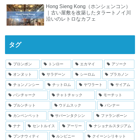
Hong Sieng Kong（ホンシェンコン）
｜古い屋敷を改築したタラートノイ川
沿いのレトロなカフェ
タグ
プロンポン
トンロー
エカマイ
アソーク
オンヌット
サラデーン
シーロム
プラカノン
チョンノンシー
チットロム
ヤワラート
サイアム
バンチャーク
チャトチャック
モーチット
プルンチット
ウドムスック
バンナー
カンペンペット
サパーンタクシン
ファランポーン
ナナ
セントルイス
アーリー
ナショナルスタジアム
プンナウィティ
ルンピニー
クイーンシリキット