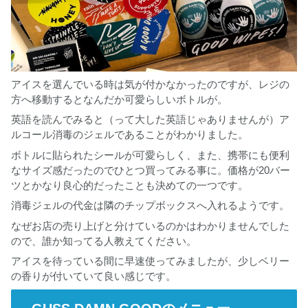
アイスを選んでいる時は気が付かなかったのですが、レジの
方へ移動するとなんだか可愛らしいボトルが。
英語を読んでみると（って大した英語じゃありませんが）ア
ルコール消毒のジェルであることがわかりました。
ボトルに貼られたシールが可愛らしく、また、携帯にも便利
なサイズ感だったのでひとつ買ってみる事に。価格が20バー
ツとかなり良心的だったことも決めての一つです。
消毒ジェルの代金は隣のチップボックスへ入れるようです。
なぜお店の売り上げと分けているのかはわかりませんでした
ので、誰か知ってる人教えてください。
アイスを待っている間に早速使ってみましたが、少しベリー
の香りが付いていて良い感じです。