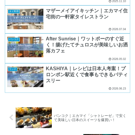
2025.11.10
マザーメイアイキッチン｜エカマイ住
タイ料理
宅街の一軒家タイレストラン
2026.07.04
After Sunrise｜ワットポーのすぐ近
バンコク
く！揚げたてチュロスが美味しいお洒
落カフェ
2026.05.02
KASHIYA｜レシピは日本人考案！プ
ランチ
ロンポン駅近くで食事もできるパティ
スリー
2026.06.23
バンコク｜エカマイ「シャトレーゼ」で安く
て美味しい日本のスイーツを爆買い！