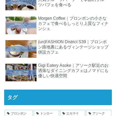
ツパフェを食べる
Morgen Coffee｜プロンポンの小さな
カフェで食べるしっとり上質なフィナ
ンシェ
(un)FASHION District S39｜プロンポ
ン路地裏にあるヴィンテージショップ
併設カフェ
Gigi Eatery Asoke｜アソーク駅近のお
洒落なダイニングカフェはノマドにも
優しい快適空間
タグ
プロンポン
トンロー
エカマイ
アソーク