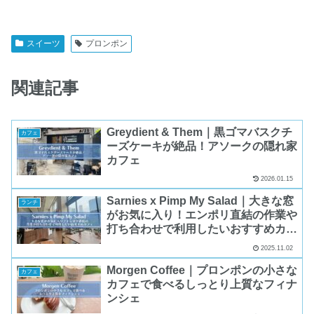
スイーツ
プロンポン
関連記事
Greydient & Them｜黒ゴマバスクチ
カフェ
ーズケーキが絶品！アソークの隠れ家
カフェ
2026.01.15
Sarnies x Pimp My Salad｜大きな窓
ランチ
がお気に入り！エンポリ直結の作業や
打ち合わせで利用したいおすすめカフ
ェ
2025.11.02
Morgen Coffee｜プロンポンの小さな
カフェ
カフェで食べるしっとり上質なフィナ
ンシェ