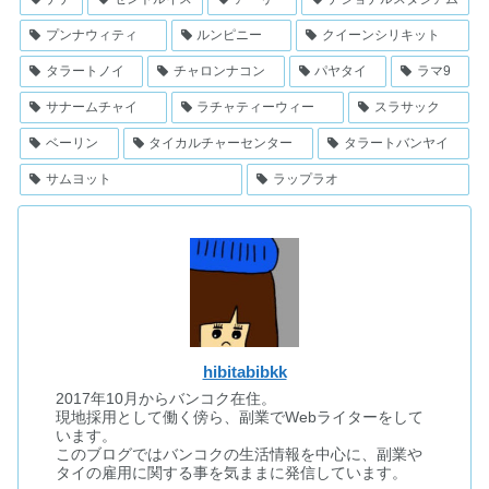
プンナウィティ
ルンピニー
クイーンシリキット
タラートノイ
チャロンナコン
パヤタイ
ラマ9
サナームチャイ
ラチャティーウィー
スラサック
ベーリン
タイカルチャーセンター
タラートバンヤイ
サムヨット
ラップラオ
hibitabibkk
2017年10月からバンコク在住。
現地採用として働く傍ら、副業でWebライターをして
います。
このブログではバンコクの生活情報を中心に、副業や
タイの雇用に関する事を気ままに発信しています。