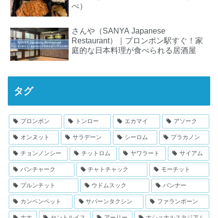
べ）
さんや（SANYA Japanese
Restaurant）｜プロンポン駅すぐ！家
庭的な日本料理が食べられる居酒屋
タグ
プロンポン
トンロー
エカマイ
アソーク
オンヌット
サラデーン
シーロム
プラカノン
チョンノンシー
チットロム
ヤワラート
サイアム
バンチャーク
チャトチャック
モーチット
プルンチット
ウドムスック
バンナー
カンペンペット
サパーンタクシン
ファランポーン
ナナ
セントルイス
アーリー
ナショナルスタジアム