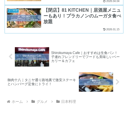
2026.04.04
【閉店】81 KITCHEN｜居酒屋メニュ
タイ料理
ーもあり！プラカノンのムーガタ食べ
放題
2026.01.15
Shirokumaya Cafe｜おすすめは生食パン！
子連れフレンドリーでフードも美味しいベー
カリー＆カフェ
御肉十八｜タニヤ通り路地裏で激安ステーキ
とハンバーグ定食にトライ！
ホーム
グルメ
日本料理