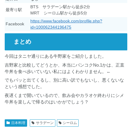
BTS サラデーン駅から徒歩2分
最寄り駅
MRT シーロム駅から徒歩5分
https://www.facebook.com/profile.php?
Facebook
id=100062344196475
まとめ
今回はタニヤ通りにある牛野家をご紹介しました。
吉野家と比較してどうとか、本当にバンコクNo.1かは、正直
牛丼を食べ歩いていない私にはよくわかりません。←
でもパッと出てくるし、別に高い訳でもないし、悪くないな
という感想でした。
夜遅くまで開いているので、飲み会やカラオケ終わりにシメ
牛丼を楽しんで帰るのはいかがでしょう？
日本料理
サラデーン
シーロム