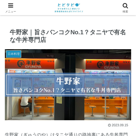
メニュー
検索
牛野家｜旨さバンコクNo.1？タニヤで有名
な牛丼専門店
日本料理
2023.09.15
牛野家（ぎゅうのや）はタニヤ通りの路地裏にある牛丼専門