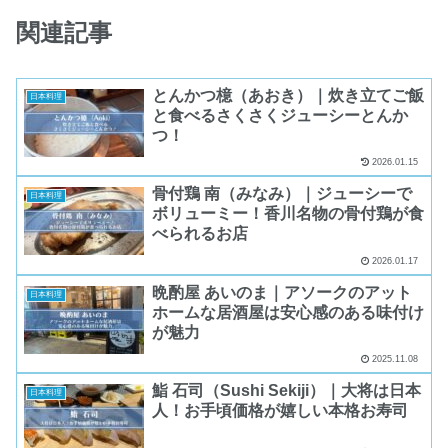
関連記事
とんかつ檍（あおき）｜炊き立てご飯
日本料理
と食べるさくさくジューシーとんか
つ！
2026.01.15
骨付鶏 南（みなみ）｜ジューシーで
日本料理
ボリューミー！香川名物の骨付鶏が食
べられるお店
2026.01.17
晩酌屋 あいのま｜アソークのアット
日本料理
ホームな居酒屋は安心感のある味付け
が魅力
2025.11.08
鮨 石司（Sushi Sekiji）｜大将は日本
日本料理
人！お手頃価格が嬉しい本格お寿司