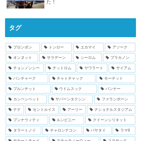
た！
タグ
プロンポン
トンロー
エカマイ
アソーク
オンヌット
サラデーン
シーロム
プラカノン
チョンノンシー
チットロム
ヤワラート
サイアム
バンチャーク
チャトチャック
モーチット
プルンチット
ウドムスック
バンナー
カンペンペット
サパーンタクシン
ファランポーン
ナナ
セントルイス
アーリー
ナショナルスタジアム
プンナウィティ
ルンピニー
クイーンシリキット
タラートノイ
チャロンナコン
パヤタイ
ラマ9
サナームチャイ
ラチャティーウィー
スラサック