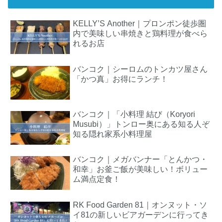
KELLY’S Another｜プロンポン徒歩圏
内で美味しい串焼きと鶏料理が食べら
れるお店
バンコク｜シーロムのトンカツ屋さん
「かつ真」お得にランチ！
バンコク｜「小料理 結び（Koryori
Musubi）」トンロー奥にある知る人ぞ
知る隠れ家系小料理屋
バンコク｜メガバンナー「とんかつ・
和幸」お釜ご飯が美味しい！ボリュー
ム満点定食！
RK Food Garden 81｜オンヌット・ソ
イ81の新しいビアガーデンに行ってき