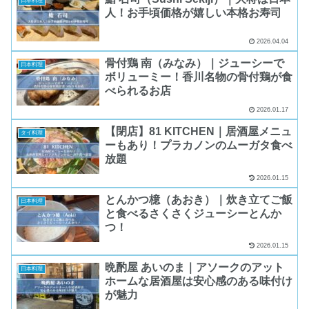
日本料理
人！お手頃価格が嬉しい本格お寿司
2026.04.04
骨付鶏 南（みなみ）｜ジューシーで
日本料理
ボリューミー！香川名物の骨付鶏が食
べられるお店
2026.01.17
【閉店】81 KITCHEN｜居酒屋メニュ
タイ料理
ーもあり！プラカノンのムーガタ食べ
放題
2026.01.15
とんかつ檍（あおき）｜炊き立てご飯
日本料理
と食べるさくさくジューシーとんか
つ！
2026.01.15
晩酌屋 あいのま｜アソークのアット
日本料理
ホームな居酒屋は安心感のある味付け
が魅力