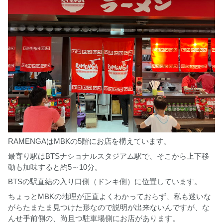
RAMENGAはMBKの5階にお店を構えています。
最寄り駅はBTSナショナルスタジアム駅で、そこから上下移
動も加味すると約5～10分。
BTSの駅直結の入り口側（ドンキ側）に位置しています。
ちょっとMBKの地理が正直よくわかっておらず、私も迷いな
がらたまたま見つけた形なので説明が出来ないんですが、な
んせ手前側の、尚且つ駐車場側にお店があります。