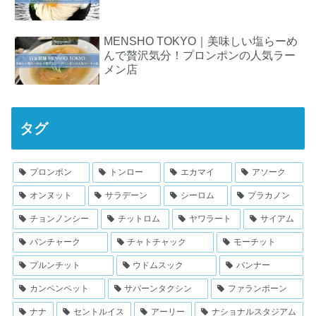
MENSHO TOKYO｜美味しい塩らーめ
んで贅沢気分！プロンポンの人気ラー
メン店
タグ
プロンポン
トンロー
エカマイ
アソーク
オンヌット
サラデーン
シーロム
プラカノン
チョンノンシー
チットロム
ヤワラート
サイアム
バンチャーク
チャトチャック
モーチット
プルンチット
ウドムスック
バンナー
カンペンペット
サパーンタクシン
ファランポーン
ナナ
セントルイス
アーリー
ナショナルスタジアム