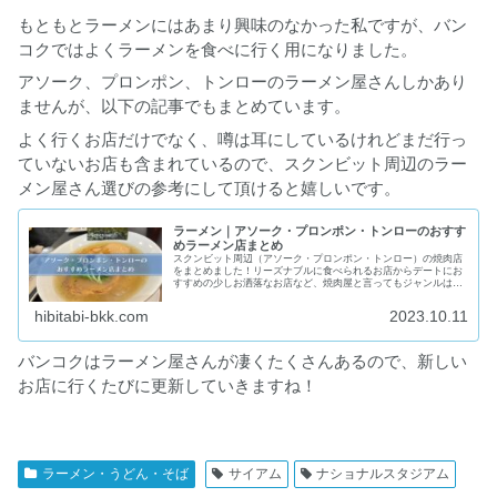
もともとラーメンにはあまり興味のなかった私ですが、バン
コクではよくラーメンを食べに行く用になりました。
アソーク、プロンポン、トンローのラーメン屋さんしかあり
ませんが、以下の記事でもまとめています。
よく行くお店だけでなく、噂は耳にしているけれどまだ行っ
ていないお店も含まれているので、スクンビット周辺のラー
メン屋さん選びの参考にして頂けると嬉しいです。
ラーメン｜アソーク・プロンポン・トンローのおすす
めラーメン店まとめ
スクンビット周辺（アソーク・プロンポン・トンロー）の焼肉店
をまとめました！リーズナブルに食べられるお店からデートにお
すすめの少しお洒落なお店など、焼肉屋と言ってもジャンルは
色々。行った事の無いお店も含まれていますが、記事内には各お
店の詳細情報も記載しています。
hibitabi-bkk.com
2023.10.11
バンコクはラーメン屋さんが凄くたくさんあるので、新しい
お店に行くたびに更新していきますね！
ラーメン・うどん・そば
サイアム
ナショナルスタジアム