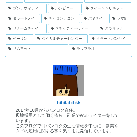
プンナウィティ
ルンピニー
クイーンシリキット
タラートノイ
チャロンナコン
パヤタイ
ラマ9
サナームチャイ
ラチャティーウィー
スラサック
ベーリン
タイカルチャーセンター
タラートバンヤイ
サムヨット
ラップラオ
hibitabibkk
2017年10月からバンコク在住。
現地採用として働く傍ら、副業でWebライターをして
います。
このブログではバンコクの生活情報を中心に、副業や
タイの雇用に関する事を気ままに発信しています。