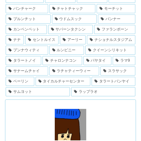
バンチャーク
チャトチャック
モーチット
プルンチット
ウドムスック
バンナー
カンペンペット
サパーンタクシン
ファランポーン
ナナ
セントルイス
アーリー
ナショナルスタジアム
プンナウィティ
ルンピニー
クイーンシリキット
タラートノイ
チャロンナコン
パヤタイ
ラマ9
サナームチャイ
ラチャティーウィー
スラサック
ベーリン
タイカルチャーセンター
タラートバンヤイ
サムヨット
ラップラオ