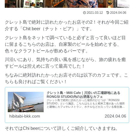
2021.03.12
2024.04.06
クレット島で絶対に訪れたかったお店その2！それが今回ご紹
介する「Chit beer（チット・ビア）」です。
クレット島をネットで調べていると必ずと言って良いほど目
に留まるこちらのお店は、自家製のビールを始めとする、
色々なクラフトビールが飲めるバーです。
川沿いにあり、気持ちの良い風を感じながら、旅の疲れを癒
すビールは控えめに言って最高でした！
ちなみに絶対訪れたかったお店その1は以下のカフェです。こ
ちらも良ければご覧ください！
クレット島・Milli Cafe｜川沿いの工場跡地にある
RONGSI STUDIO内のお洒落なカフェ
クレット島で絶対に訪れたかった場所のひとつが「RONGSI
STUDIO」という施設。こちらはもともと精米工場があった場所
と建物にカフェやレストラン、ホテルなどが入っている複合施設
です。クレット島内にはお洒落なカフェがたくさんありますが、
こ...
hibitabi-bkk.com
2024.04.06
それではChi beerについて詳しくご紹介していきますね。