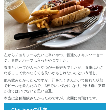
左からチョリソーみたいに辛いやつ、普通のチキンソーセー
ジ、春雨とハーブは入ったやつでした。
春雨とハーブが入ったやつが一番好みでしたが、食事はわざ
わざここで食べなくても良いかもしれないなという感じ。
他も飲みたかったんですが、汗をたくさんかいて疲れた状態
でビールを飲んだので、2杯でいい気分になり、帰り道に支障
が出てはいけないと思い自重。
本当は全種類飲みたかったのですが、次回にお預けです。
Chit beerの店内