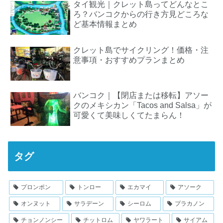
タイ観光｜クレット島ってどんなとこ
ろ？バンコクからの行き方見どころな
ど基本情報まとめ
クレット島でサイクリング！価格・注
意事項・おすすめプランまとめ
バンコク｜【閉店または移転】アソー
クのメキシカン「Tacos and Salsa」が
可愛くて美味しくてたまらん！
タグ
プロンポン
トンロー
エカマイ
アソーク
オンヌット
サラデーン
シーロム
プラカノン
チョンノンシー
チットロム
ヤワラート
サイアム