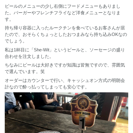
ビールのメニューの少し右側にフードメニューもありまし
た。バーガーやフレンチフライなど洋食メニューとなりま
す。
持ち帰り容器に入ったルークチンを食べているお客さんが居
たので、おそらくちょっとしたおつまみなら持ち込みOKなの
でしょう。
私は1杯目に「She-Wit」というビールと、ソーセージの盛り
合わせを注文しました。
ちなみにビールは大好きですが知識は皆無ですので、雰囲気
で選んでいます。笑
オーダーはカウンターで行い、キャッシュオン方式の明朗会
計なので酔っ払ってしまっても安心です。