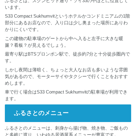
ふるさとは、スクンビット通り・ソイ33の中ほどに位置して
います。
S33 Compact Sukhumvitというホテルかコンドミニアムの1階
部分にあるお店なので、入り口は少し奥まった場所にありわ
かりにくいです。
この建物の駐車場のゲートから中へ入ると左手に大きな暖
簾？看板？が見えるでしょう。
最寄り駅はBTSプロンポン駅で、徒歩約7分と十分徒歩圏内で
す。
しかし夜間は薄暗く、ちょっと大人なお店も多いような雰囲
気があるので、モーターサイやタクシーで行くことをおすす
めします。
車で行く場合はS33 Compact Sukhumvitの駐車場が利用でき
ます。
ふるさとのメニュー
ふるさとのメニューは、刺身から揚げ物、焼き物、ご飯もの
と多岐に渡り、いわゆる居酒屋系メニューが豊富です。