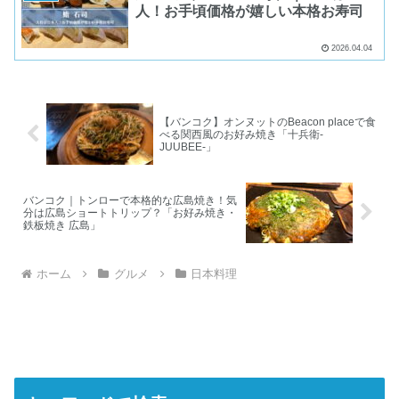
人！お手頃価格が嬉しい本格お寿司
2026.04.04
【バンコク】オンヌットのBeacon placeで食
べる関西風のお好み焼き「十兵衛-
JUUBEE-」
バンコク｜トンローで本格的な広島焼き！気
分は広島ショートトリップ？「お好み焼き・
鉄板焼き 広島」
ホーム
グルメ
日本料理