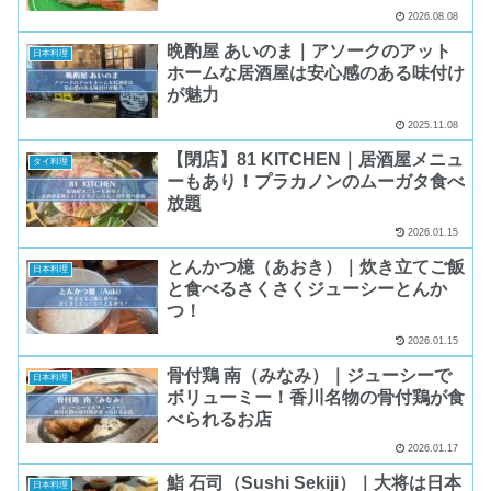
2026.08.08
晩酌屋 あいのま｜アソークのアット
日本料理
ホームな居酒屋は安心感のある味付け
が魅力
2025.11.08
【閉店】81 KITCHEN｜居酒屋メニュ
タイ料理
ーもあり！プラカノンのムーガタ食べ
放題
2026.01.15
とんかつ檍（あおき）｜炊き立てご飯
日本料理
と食べるさくさくジューシーとんか
つ！
2026.01.15
骨付鶏 南（みなみ）｜ジューシーで
日本料理
ボリューミー！香川名物の骨付鶏が食
べられるお店
2026.01.17
鮨 石司（Sushi Sekiji）｜大将は日本
日本料理