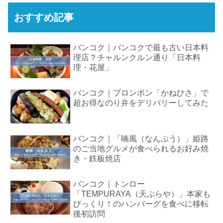
おすすめ記事
バンコク｜バンコクで最も古い日本料
理店？チャルンクルン通り「日本料
理・花屋」
バンコク｜プロンポン「かねひさ」で
超お得なのり弁をデリバリーしてみた
バンコク｜「喃風（なんぷう）」姫路
のご当地グルメが食べられるお好み焼
き・鉄板焼店
バンコク｜トンロー
「TEMPURAYA（天ぷらや）」本家も
びっくり！のハンバーグを食べに移転
後初訪問