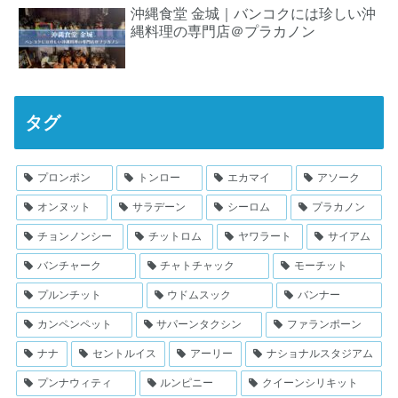
沖縄食堂 金城｜バンコクには珍しい沖
縄料理の専門店＠プラカノン
タグ
プロンポン
トンロー
エカマイ
アソーク
オンヌット
サラデーン
シーロム
プラカノン
チョンノンシー
チットロム
ヤワラート
サイアム
バンチャーク
チャトチャック
モーチット
プルンチット
ウドムスック
バンナー
カンペンペット
サパーンタクシン
ファランポーン
ナナ
セントルイス
アーリー
ナショナルスタジアム
プンナウィティ
ルンピニー
クイーンシリキット