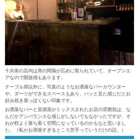
十兵衛の店内は席の間隔が広めに取られていて、オープンエ
アなので開放感もあります。
テーブル席以外に、写真のようなお洒落なバーカウンター
や、ダーツができるスペースもあり、パッと見た感じだとお
好み焼き屋っぽくない印象です。
お洒落なバーと居酒屋がミックスされたお店の雰囲気は、な
んだかアンバランスな感じがしないでもなかったですが、そ
れが程よく落ち着く空間になっているのかもなと思いまし
た。（私がお洒落すぎるところ苦手っていうだけの話。）