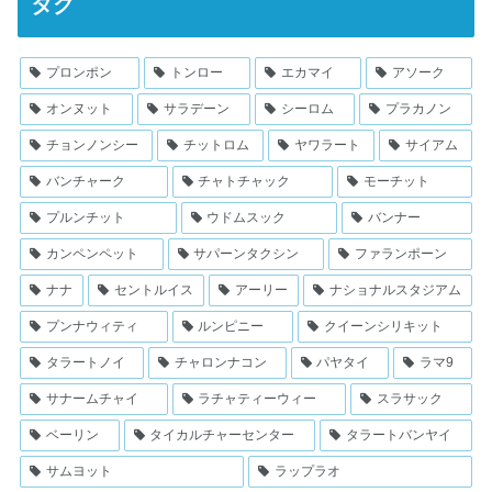
タグ
プロンポン
トンロー
エカマイ
アソーク
オンヌット
サラデーン
シーロム
プラカノン
チョンノンシー
チットロム
ヤワラート
サイアム
バンチャーク
チャトチャック
モーチット
プルンチット
ウドムスック
バンナー
カンペンペット
サパーンタクシン
ファランポーン
ナナ
セントルイス
アーリー
ナショナルスタジアム
プンナウィティ
ルンピニー
クイーンシリキット
タラートノイ
チャロンナコン
パヤタイ
ラマ9
サナームチャイ
ラチャティーウィー
スラサック
ベーリン
タイカルチャーセンター
タラートバンヤイ
サムヨット
ラップラオ