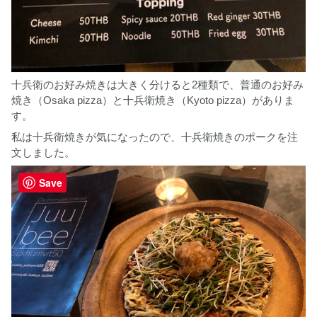
十兵衛のお好み焼きは大きく分けると2種類で、普通のお好み
焼き（Osaka pizza）と十兵衛焼き（Kyoto pizza）がありま
す。
私は十兵衛焼きが気になったので、十兵衛焼きのポークを注
文しました。
Save