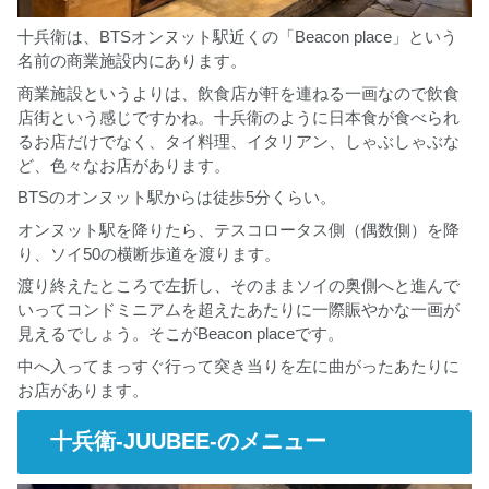
十兵衛は、BTSオンヌット駅近くの「Beacon place」という
名前の商業施設内にあります。
商業施設というよりは、飲食店が軒を連ねる一画なので飲食
店街という感じですかね。十兵衛のように日本食が食べられ
るお店だけでなく、タイ料理、イタリアン、しゃぶしゃぶな
ど、色々なお店があります。
BTSのオンヌット駅からは徒歩5分くらい。
オンヌット駅を降りたら、テスコロータス側（偶数側）を降
り、ソイ50の横断歩道を渡ります。
渡り終えたところで左折し、そのままソイの奥側へと進んで
いってコンドミニアムを超えたあたりに一際賑やかな一画が
見えるでしょう。そこがBeacon placeです。
中へ入ってまっすぐ行って突き当りを左に曲がったあたりに
お店があります。
十兵衛-JUUBEE-のメニュー