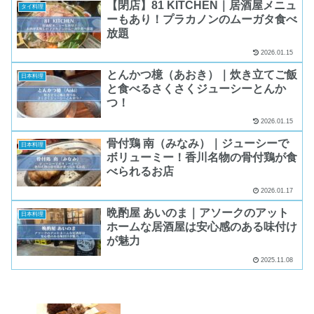
【閉店】81 KITCHEN｜居酒屋メニュ
タイ料理
ーもあり！プラカノンのムーガタ食べ
放題
2026.01.15
とんかつ檍（あおき）｜炊き立てご飯
日本料理
と食べるさくさくジューシーとんか
つ！
2026.01.15
骨付鶏 南（みなみ）｜ジューシーで
日本料理
ボリューミー！香川名物の骨付鶏が食
べられるお店
2026.01.17
晩酌屋 あいのま｜アソークのアット
日本料理
ホームな居酒屋は安心感のある味付け
が魅力
2025.11.08