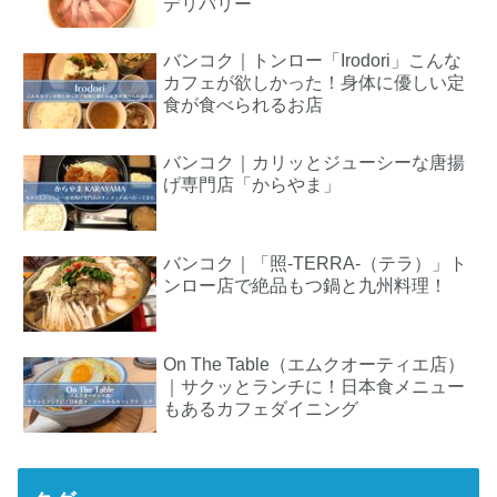
デリバリー
バンコク｜トンロー「Irodori」こんな
カフェが欲しかった！身体に優しい定
食が食べられるお店
バンコク｜カリッとジューシーな唐揚
げ専門店「からやま」
バンコク｜「照-TERRA-（テラ）」ト
ンロー店で絶品もつ鍋と九州料理！
On The Table（エムクオーティエ店）
｜サクッとランチに！日本食メニュー
もあるカフェダイニング