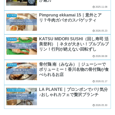
が魅力
2025.11.08
Pimprung ekkamai 15｜意外とア
タイ料理
リ？牛肉ガパオのスパゲッティ
2026.05.23
KATSU MIDORI SUSHI（回し寿司 活
日本料理
美登利）｜ネタが大きい！プルプルプ
リン！行列が絶えない回転ずし
2026.08.08
骨付鶏 南（みなみ）｜ジューシーで
日本料理
ボリューミー！香川名物の骨付鶏が食
べられるお店
2026.01.17
LA PLANTE｜プロンポンでパリ気分
その他の異国料理
♪おしゃれカフェで贅沢ブランチ
2026.05.30