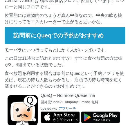
Central World店は7階の飲食店フロアに位置しています。スシ
ローと同じフロアです。
位置的には建物内のちょうど真ん中位なので、中央の吹き抜
けになってるエスカレーターで上がると近いかな。
訪問前にQueqでの予約がおすすめ
モーパラはいつ行ってもとにかく人がいっぱいです。
この日は11時台に訪れたのですが、すでに食べ放題の方は街
が3、4組出ている状態でした。
食べ放題を利用する場合は事前にQueqという予約アプリを使
えば、現在の待ち人数もわかるし、店頭での待ち時間を短く
済ませることができるのでおすすめです。
QueQ – No more Queue line
開発元:
Jorlek Company Limited
無料
posted with
アプリーチ