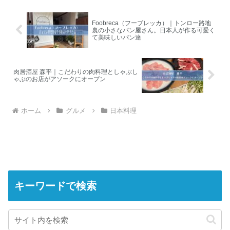
Foobreca（フーブレッカ）｜トンロー路地
裏の小さなパン屋さん。日本人が作る可愛く
て美味しいパン達
肉居酒屋 森平｜こだわりの肉料理としゃぶし
ゃぶのお店がアソークにオープン
ホーム
グルメ
日本料理
キーワードで検索