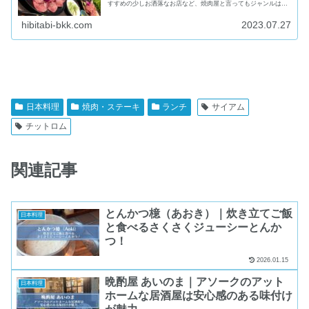
すすめの少しお洒落なお店など、焼肉屋と言ってもジャンルは
色々。行った事の無いお店も含まれていますが、記事内には各お
店の詳細情報も記載しています。
hibitabi-bkk.com
2023.07.27
日本料理
焼肉・ステーキ
ランチ
サイアム
チットロム
関連記事
とんかつ檍（あおき）｜炊き立てご飯
日本料理
と食べるさくさくジューシーとんか
つ！
2026.01.15
晩酌屋 あいのま｜アソークのアット
日本料理
ホームな居酒屋は安心感のある味付け