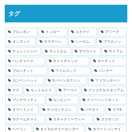
タグ
プロンポン
トンロー
エカマイ
アソーク
オンヌット
サラデーン
シーロム
プラカノン
チョンノンシー
チットロム
ヤワラート
サイアム
バンチャーク
チャトチャック
モーチット
プルンチット
ウドムスック
バンナー
カンペンペット
サパーンタクシン
ファランポーン
ナナ
セントルイス
アーリー
ナショナルスタジアム
プンナウィティ
ルンピニー
クイーンシリキット
タラートノイ
チャロンナコン
パヤタイ
ラマ9
サナームチャイ
ラチャティーウィー
スラサック
ベーリン
タイカルチャーセンター
タラートバンヤイ