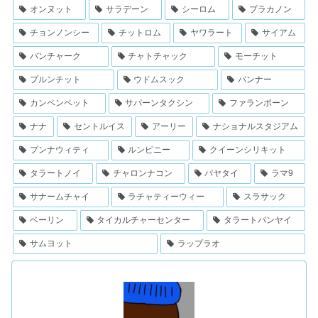
オンヌット
サラデーン
シーロム
プラカノン
チョンノンシー
チットロム
ヤワラート
サイアム
バンチャーク
チャトチャック
モーチット
プルンチット
ウドムスック
バンナー
カンペンペット
サパーンタクシン
ファランポーン
ナナ
セントルイス
アーリー
ナショナルスタジアム
プンナウィティ
ルンピニー
クイーンシリキット
タラートノイ
チャロンナコン
パヤタイ
ラマ9
サナームチャイ
ラチャティーウィー
スラサック
ベーリン
タイカルチャーセンター
タラートバンヤイ
サムヨット
ラップラオ