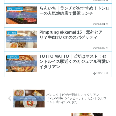
らんいち｜ランチがおすすめ！トンロ
焼肉・ステーキ
ーの人気焼肉店で贅沢ランチ
2026.04.25
Pimprung ekkamai 15｜意外とア
タイ料理
リ？牛肉ガパオのスパゲッティ
2026.05.23
TUTTO MATTO｜ピザはマスト！セ
イタリアン
ントルイス駅近くのカジュアル可愛い
イタリアン
2025.11.19
バンコク｜ピザが美味しいイタリアン
「PEPPINA（ペッピーナ）」セントラルワ
ールド店へ行ってきた