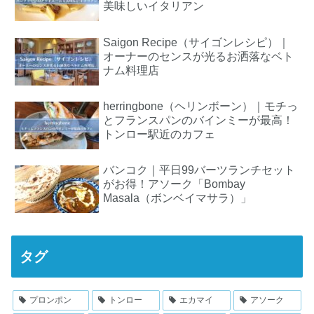
美味しいイタリアン
Saigon Recipe（サイゴンレシピ）｜
オーナーのセンスが光るお洒落なベト
ナム料理店
herringbone（ヘリンボーン）｜モチっ
とフランスパンのバインミーが最高！
トンロー駅近のカフェ
バンコク｜平日99バーツランチセット
がお得！アソーク「Bombay
Masala（ボンベイマサラ）」
タグ
プロンポン
トンロー
エカマイ
アソーク