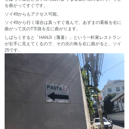
を曲がってすぐです。
ソイ49からもアクセス可能。
ソイ49から行く場合は真っすぐ進んで、あずまの看板を右に
曲がって次のT字路を左に曲がります。
しばらくすると「HANJI（藩薯）」という一軒家レストラン
が右手に見えてくるので、その次の角を右に曲がると、ソイ
25です。