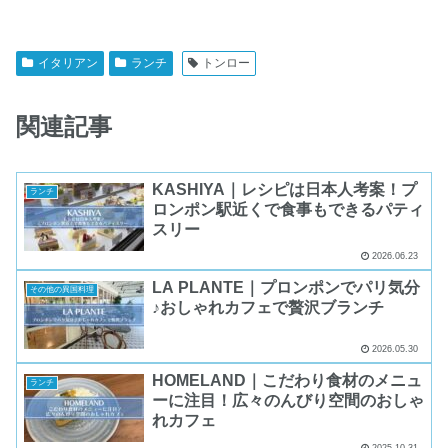
イタリアン
ランチ
トンロー
関連記事
KASHIYA｜レシピは日本人考案！プ
ランチ
ロンポン駅近くで食事もできるパティ
スリー
2026.06.23
LA PLANTE｜プロンポンでパリ気分
その他の異国料理
♪おしゃれカフェで贅沢ブランチ
2026.05.30
HOMELAND｜こだわり食材のメニュ
ランチ
ーに注目！広々のんびり空間のおしゃ
れカフェ
2025.10.31