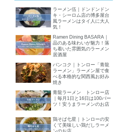
ラーメン伍｜ドンドンドン
キ・シーロム店の博多屋台
風ラーメンはタイ人に大人
気！
Ramen Dining BASARA｜
品のある味わいが魅力！落
ち着いた雰囲気のラーメン
居酒屋
バンコク｜トンロー「青龍
ラーメン」ラーメン屋で食
べる本格的な関西風お好み
焼き
青龍ラーメン トンロー店
｜毎月1日と16日は100バー
ツ！安うまラーメンのお店
鶏そば七星｜トンローの安
くて美味しい鶏だしラーメ
ンのお店