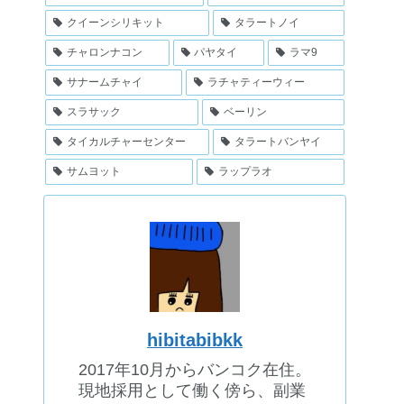
クイーンシリキット
タラートノイ
チャロンナコン
パヤタイ
ラマ9
サナームチャイ
ラチャティーウィー
スラサック
ベーリン
タイカルチャーセンター
タラートバンヤイ
サムヨット
ラップラオ
hibitabibkk
2017年10月からバンコク在住。
現地採用として働く傍ら、副業