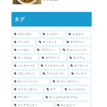
タグ
プロンポン
トンロー
エカマイ
アソーク
オンヌット
サラデーン
シーロム
プラカノン
チョンノンシー
チットロム
ヤワラート
サイアム
バンチャーク
チャトチャック
モーチット
プルンチット
ウドムスック
バンナー
カンペンペット
サパーンタクシン
ファランポーン
ナナ
セントルイス
アーリー
ナショナルスタジアム
プンナウィティ
ルンピニー