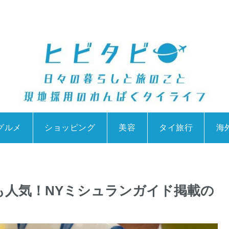
グルメ
ショッピング
美容
タイ旅行
海
でも人気！NYミシュランガイド掲載の