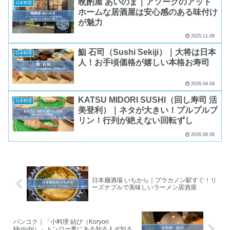
晩酌屋 あいのま｜アソークのアット
日本料理
ホームな居酒屋は安心感のある味付け
が魅力
2025.11.08
鮨 石司（Sushi Sekiji）｜大将は日本
日本料理
人！お手頃価格が嬉しい本格お寿司
2026.04.04
KATSU MIDORI SUSHI（回し寿司 活
日本料理
美登利）｜ネタが大きい！プルプルプ
リン！行列が絶えない回転ずし
2026.08.08
日本麺酒場 いちから｜プラカノン駅すぐ！リ
ーズナブルで美味しいラーメン居酒屋
バンコク｜「小料理 結び（Koryori
Musubi）」トンロー奥にある知る人ぞ知る