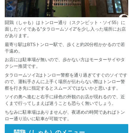
闘鶏（しゃも）はトンロー通り（スクンビット・ソイ55）に
面したソイである”タラロームソイ2”を少し入った場所にお店
があります。
最寄り駅はBTSトンロー駅で、歩くと約20分程かかるので若
干遠め。
お店には駐車場が無いので、歩かない方はモーターサイやタ
クシー推奨です。
タラロームソイ2はトンロー警察を通り過ぎてすぐのソイです
ので、運転手さんに上手く場所が伝わらない際はトンロー警
察を行き先に指定するとスムーズではないかと思います。
ソイの奥へ進むと右手に緑色の外観のお店が現れるので、近
くまで行ってしまえば迷うことも恐らく無いでしょう。
ちなみに駐車場はありませんが、夜遅めの時間であればトン
ロー通り沿いに駐車が可能です。
闘鶏（しゃも）のメニュー