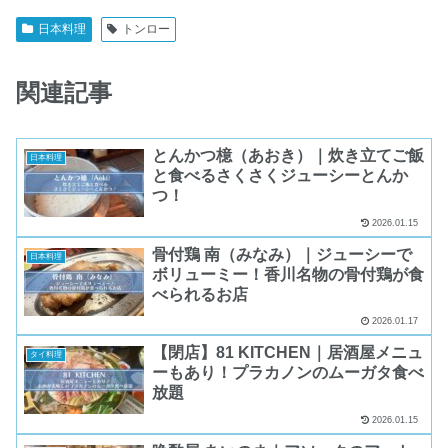
日本料理
トンロー
関連記事
とんかつ檍（あおき）｜炊き立てご飯
日本料理
と食べるさくさくジューシーとんか
つ！
2026.01.15
骨付鶏 南（みなみ）｜ジューシーで
日本料理
ボリューミー！香川名物の骨付鶏が食
べられるお店
2026.01.17
【閉店】81 KITCHEN｜居酒屋メニュ
タイ料理
ーもあり！プラカノンのムーガタ食べ
放題
2026.01.15