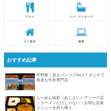
グルメ
スパ・マッサージ
タイ移住
副業
おすすめ記事
牛野家｜旨さバンコクNo.1？タニヤで
有名な牛丼専門店
らーめん味彩（あじさい）アソーク店
｜ラーメンだけじゃない！お得な定食
メニューを持ち帰り