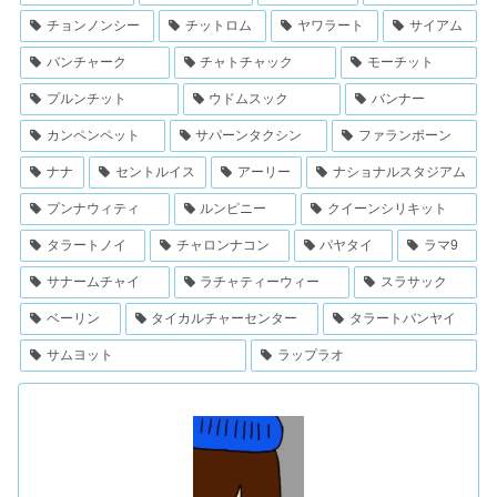
チョンノンシー
チットロム
ヤワラート
サイアム
バンチャーク
チャトチャック
モーチット
プルンチット
ウドムスック
バンナー
カンペンペット
サパーンタクシン
ファランポーン
ナナ
セントルイス
アーリー
ナショナルスタジアム
プンナウィティ
ルンピニー
クイーンシリキット
タラートノイ
チャロンナコン
パヤタイ
ラマ9
サナームチャイ
ラチャティーウィー
スラサック
ベーリン
タイカルチャーセンター
タラートバンヤイ
サムヨット
ラップラオ