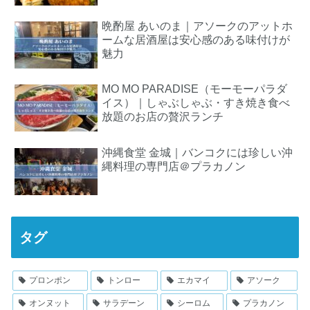
晩酌屋 あいのま｜アソークのアットホ
ームな居酒屋は安心感のある味付けが
魅力
MO MO PARADISE（モーモーパラダ
イス）｜しゃぶしゃぶ・すき焼き食べ
放題のお店の贅沢ランチ
沖縄食堂 金城｜バンコクには珍しい沖
縄料理の専門店＠プラカノン
タグ
プロンポン
トンロー
エカマイ
アソーク
オンヌット
サラデーン
シーロム
プラカノン