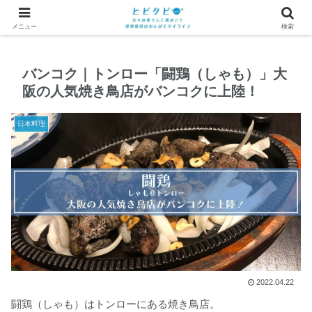
メニュー
検索
バンコク｜トンロー「闘鶏（しゃも）」大
阪の人気焼き鳥店がバンコクに上陸！
日本料理
2022.04.22
闘鶏（しゃも）はトンローにある焼き鳥店。